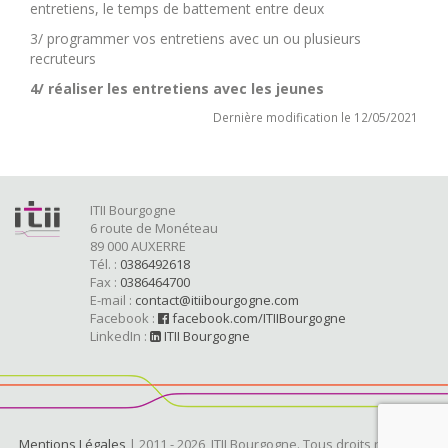
entretiens, le temps de battement entre deux
3/ programmer vos entretiens avec un ou plusieurs
recruteurs
4/ réaliser les entretiens avec les jeunes
Dernière modification le 12/05/2021
ITII Bourgogne
6 route de Monéteau
89 000 AUXERRE
Tél. :
0386492618
Fax :
0386464700
E-mail :
contact@itiibourgogne.com
Facebook :
facebook.com/ITIIBourgogne
LinkedIn :
ITII Bourgogne
Mentions Légales
| 2011 - 2026, ITII Bourgogne. Tous droits réservés